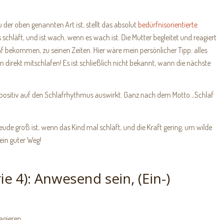
 der oben genannten Art ist, stellt das absolut
bedürfnisorientierte
s schläft, und ist wach, wenn es wach ist. Die Mutter begleitet und reagiert
 bekommen, zu seinen Zeiten. Hier wäre mein persönlicher Tipp: alles
 direkt mitschlafen! Es ist schließlich nicht bekannt, wann die nächste
en positiv auf den Schlafrhythmus auswirkt. Ganz nach dem Motto „Schlaf
Freude groß ist, wenn das Kind mal schläft, und die Kraft gering, um wilde
 ein guter Weg!
e 4): Anwesend sein, (Ein-)
agieren.