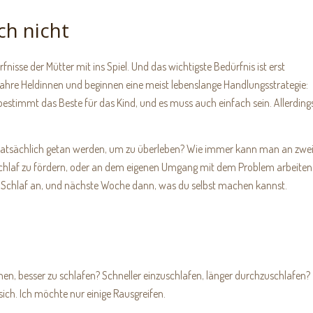
ch nicht
nisse der Mütter mit ins Spiel. Und das wichtigste Bedürfnis ist erst
wahre Heldinnen und beginnen eine meist lebenslange Handlungsstrategie:
on bestimmt das Beste für das Kind, und es muss auch einfach sein. Allerding
 tatsächlich getan werden, um zu überleben? Wie immer kann man an zwe
Schlaf zu fördern, oder an dem eigenen Umgang mit dem Problem arbeiten
n Schlaf an, und nächste Woche dann, was du selbst machen kannst.
en, besser zu schlafen? Schneller einzuschlafen, länger durchzuschlafen?
ch. Ich möchte nur einige Rausgreifen.