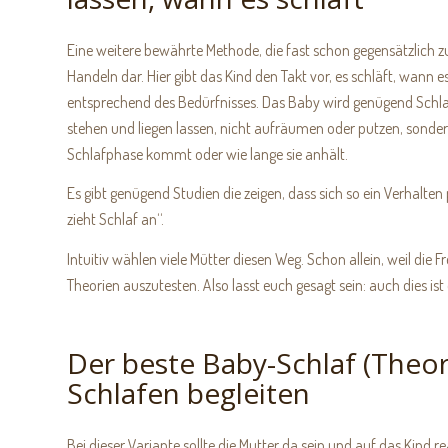
Eine weitere bewährte Methode, die fast schon gegensätzlich zu
Handeln dar. Hier gibt das Kind den Takt vor, es schläft, wann e
entsprechend des Bedürfnisses. Das Baby wird genügend Schlaf
stehen und liegen lassen, nicht aufräumen oder putzen, sondern
Schlafphase kommt oder wie lange sie anhält.
Es gibt genügend Studien die zeigen, dass sich so ein Verhalt
zieht Schlaf an“.
Intuitiv wählen viele Mütter diesen Weg. Schon allein, weil die 
Theorien auszutesten. Also lasst euch gesagt sein: auch dies ist
Der beste Baby-Schlaf (Theori
Schlafen begleiten
Bei dieser Variante sollte die Mutter da sein und auf das Kind re