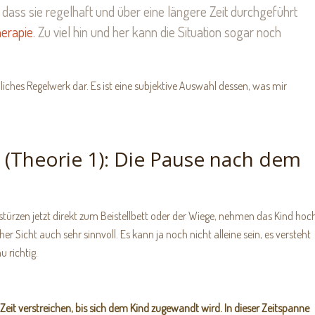
 dass sie regelhaft und über eine längere Zeit durchgeführt
herapie
. Zu viel hin und her kann die Situation sogar noch
ßliches Regelwerk dar. Es ist eine subjektive Auswahl dessen, was mir
 (Theorie 1): Die Pause nach dem
stürzen jetzt direkt zum Beistellbett oder der Wiege, nehmen das Kind hoc
r Sicht auch sehr sinnvoll. Es kann ja noch nicht alleine sein, es versteht
u richtig.
eit verstreichen, bis sich dem Kind zugewandt wird. In dieser Zeitspanne